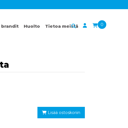
0
 brandit
Huolto
Tietoa meistä
ta
Lisää ostoskoriin