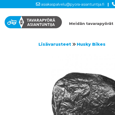
asiakaspalvelu@pyora-asiantuntija.fi
|
Meidän tavarapyörät
Lisävarusteet
Husky Bikes