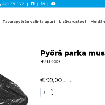
040-7709853
|
|
|
Tavarapyörän valinta apuri
Lisävarusteet
Meidän
Pyörä parka mus
HU-LI-0006
€
99,00
sis. alv