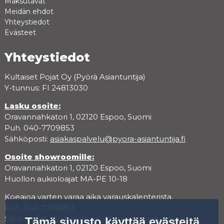
Maksutavat
Meidän ehdot
Yhteystiedot
Evästeet
Yhteystiedot
Kultaiset Pojat Oy (Pyörä Asiantuntija)
Y-tunnus: FI 24813030
Lasku osoite:
Oravannahkatori 1, 02120 Espoo, Suomi
Puh. 040-7709853
Sähköposti:
asiakaspalvelu@pyora-asiantuntija.fi
Osoite showroomille:
Oravannahkatori 1, 02120 Espoo, Suomi
Huollon aukioloajat MA-PE 10-18
Koeajoa varten varaa aika varauskalenterista.
Puh. 040-7709853
Sähköposti:
asiakaspalvelu@pyora-asiantuntija.fi
Tämä sivusto käyttää evästeitä