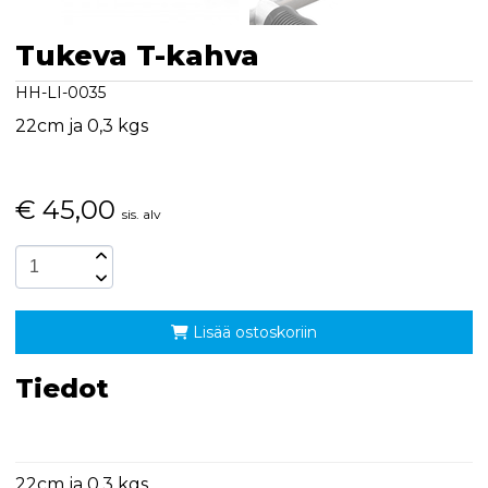
Tukeva T-kahva
HH-LI-0035
22cm ja 0,3 kgs
€
45,00
sis. alv
Lisää ostoskoriin
Tiedot
22cm ja 0,3 kgs