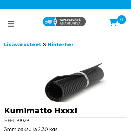
0
Lisävarusteet
Hinterher
Kumimatto Hxxxl
HH-LI-0029
3mm paksu ja 2,30 kgs