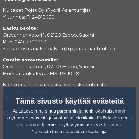
Kultaiset Pojat Oy (Pyörä Asiantuntija)
Y-tunnus: FI 24813030
Lasku osoite:
Oravannahkatori 1, 02120 Espoo, Suomi
Puh. 040-7709853
Sähköposti:
asiakaspalvelu@pyora-asiantuntija.fi
Osoite showroomille:
Oravannahkatori 1, 02120 Espoo, Suomi
Huollon aukioloajat MA-PE 10-18
Koeajoa varten varaa aika varauskalenterista.
Puh. 040-7709853
Sähköposti:
asiakaspalvelu@pyora-asiantuntija.fi
Tämä sivusto käyttää evästeitä
Auttaaksemme sinua paremmin ja henkilökohtaisemmin
Osoite showroomille
käytämme evästeitä ja vastaavia tekniikoita. Evästeiden avulla
seuraamme Internet-käyttäytymistäsi sivustollamme.
Napsauta tästä saadaksesi lisätietoja
.