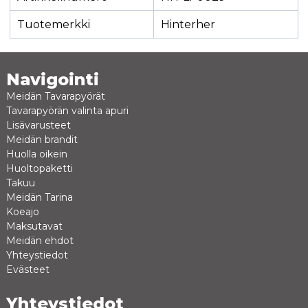
Tuotemerkki
Hinterher
Navigointi
Meidän Tavarapyörät
Tavarapyörän valinta apuri
Lisävarusteet
Meidän brandit
Huolla oikein
Huoltopaketti
Takuu
Meidän Tarina
Koeajo
Maksutavat
Meidän ehdot
Yhteystiedot
Evästeet
Yhteystiedot