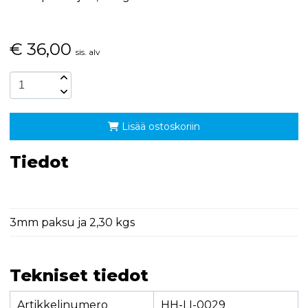
€
36,00
sis. alv
Lisää ostoskoriin
Tiedot
3mm paksu ja 2,30 kgs
Tekniset tiedot
Artikkelinumero
HH-LI-0029