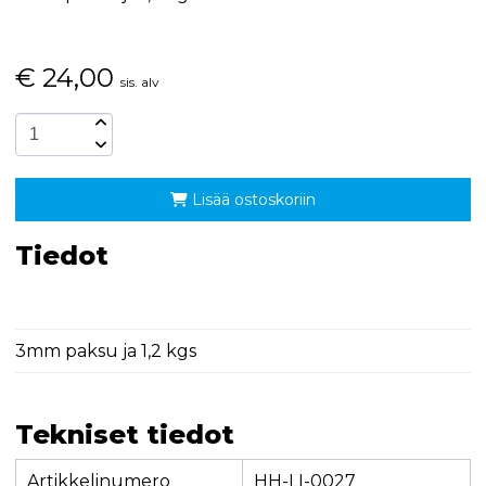
€
24,00
sis. alv
Lisää ostoskoriin
Tiedot
3mm paksu ja 1,2 kgs
Tekniset tiedot
Artikkelinumero
HH-LI-0027