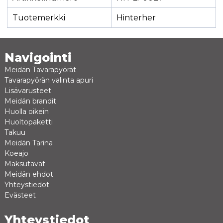
Tuotemerkki
Hinterher
Navigointi
Meidän Tavarapyörät
Tavarapyörän valinta apuri
Lisävarusteet
Meidän brandit
Huolla oikein
Huoltopaketti
Takuu
Meidän Tarina
Koeajo
Maksutavat
Meidän ehdot
Yhteystiedot
Evästeet
Yhteystiedot