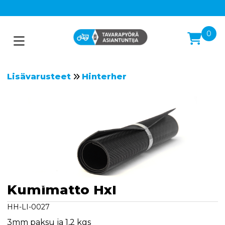
0
Lisävarusteet
Hinterher
Kumimatto Hxl
HH-LI-0027
3mm paksu ja 1,2 kgs