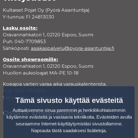
Kultaiset Pojat Oy (Pyörä Asiantuntija)
Y-tunnus: FI 24813030
Lasku osoite:
Oravannahkatori 1, 02120 Espoo, Suomi
Puh. 040-7709853
Sähköposti:
asiakaspalvelu@pyora-asiantuntija.fi
Osoite showroomille:
Oravannahkatori 1, 02120 Espoo, Suomi
Huollon aukioloajat MA-PE 10-18
Koeajoa varten varaa aika varauskalenterista.
Puh. 040-7709853
Sähköposti:
asiakaspalvelu@pyora-asiantuntija.fi
Tämä sivusto käyttää evästeitä
Auttaaksemme sinua paremmin ja henkilökohtaisemmin
Osoite showroomille
käytämme evästeitä ja vastaavia tekniikoita. Evästeiden avulla
seuraamme Internet-käyttäytymistäsi sivustollamme.
Napsauta tästä saadaksesi lisätietoja
.