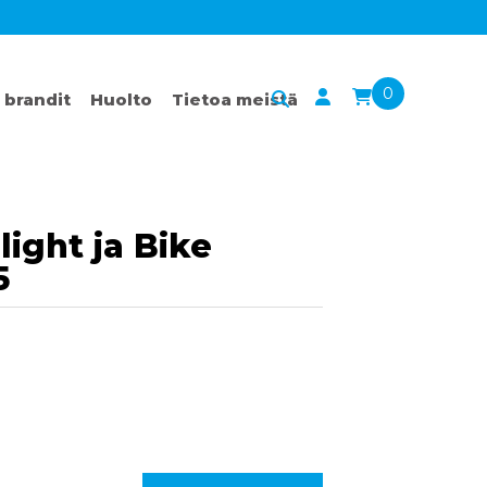
0
 brandit
Huolto
Tietoa meistä
light ja Bike
5