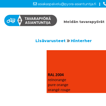
asiakaspalvelu@pyora-asiantuntija.fi
|
Meidän tavarapyörät
Lisävarusteet
Hinterher