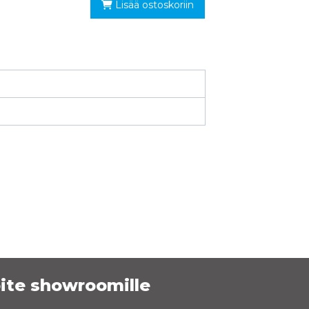
Lisää ostoskoriin
ite showroomille