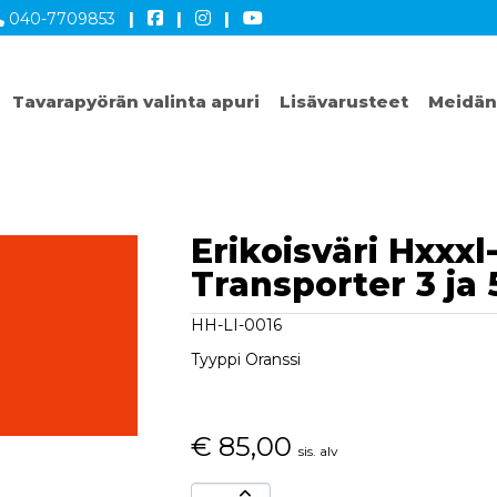
040-7709853
|
|
|
Tavarapyörän valinta apuri
Lisävarusteet
Meidän
Erikoisväri Hxxxl-
Transporter 3 ja 
HH-LI-0016
Tyyppi Oranssi
€
85,00
sis. alv