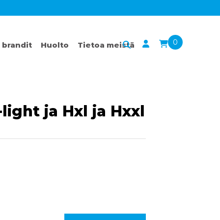
0
 brandit
Huolto
Tietoa meistä
light ja Hxl ja Hxxl