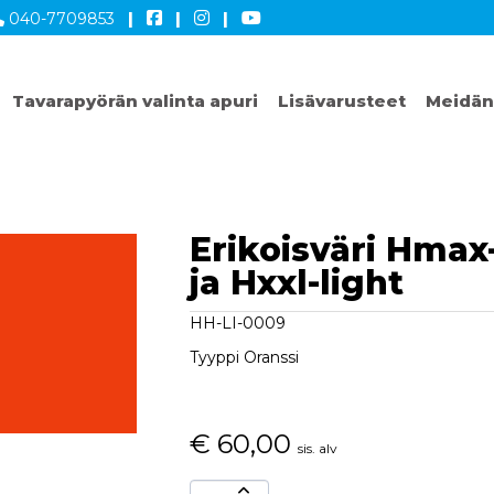
040-7709853
|
|
|
Tavarapyörän valinta apuri
Lisävarusteet
Meidän
Erikoisväri Hmax-
ja Hxxl-light
HH-LI-0009
Tyyppi Oranssi
€
60,00
sis. alv