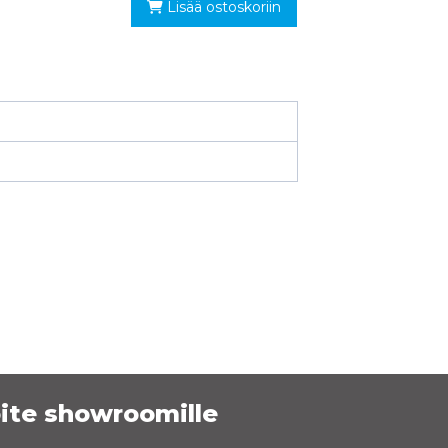
Lisää ostoskoriin
ite showroomille