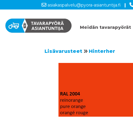
asiakaspalvelu@pyora-asiantuntija.fi
|
Meidän tavarapyörät
Lisävarusteet
Hinterher