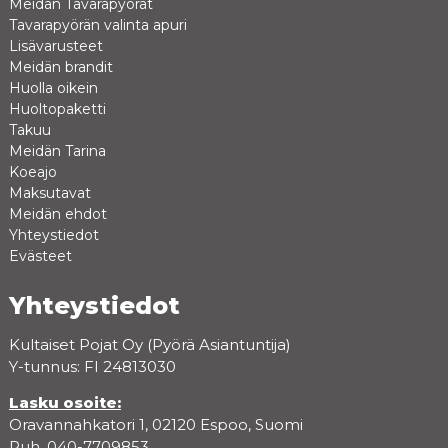
Meidän Tavarapyörät
Tavarapyörän valinta apuri
Lisävarusteet
Meidän brandit
Huolla oikein
Huoltopaketti
Takuu
Meidän Tarina
Koeajo
Maksutavat
Meidän ehdot
Yhteystiedot
Evästeet
Yhteystiedot
Kultaiset Pojat Oy (Pyörä Asiantuntija)
Y-tunnus: FI 24813030
Lasku osoite:
Oravannahkatori 1, 02120 Espoo, Suomi
Puh. 040-7709853