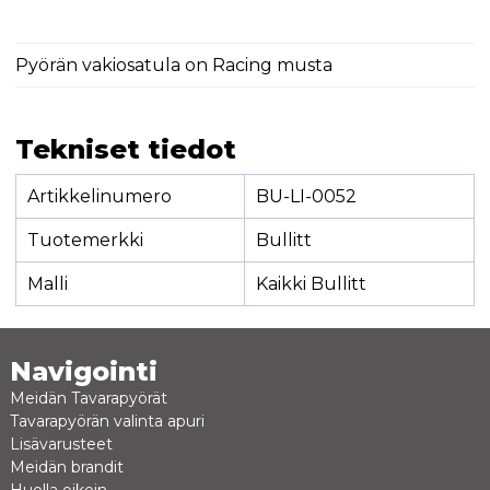
Pyörän vakiosatula on Racing musta
Tekniset tiedot
Artikkelinumero
BU-LI-0052
Tuotemerkki
Bullitt
Malli
Kaikki Bullitt
Navigointi
Meidän Tavarapyörät
Tavarapyörän valinta apuri
Lisävarusteet
Meidän brandit