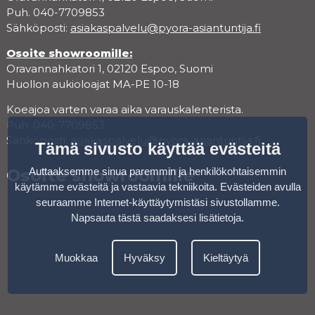
Puh. 040-7709853
Sähköposti:
asiakaspalvelu@pyora-asiantuntija.fi
Osoite showroomille:
Oravannahkatori 1, 02120 Espoo, Suomi
Huollon aukioloajat MA-PE 10-18
Koeajoa varten varaa aika varauskalenterista.
Puh. 040-7709853
Sähköposti:
asiakaspalvelu@pyora-asiantuntija.fi
Tämä sivusto käyttää evästeitä
Auttaaksemme sinua paremmin ja henkilökohtaisemmin
Osoite showroomille
käytämme evästeitä ja vastaavia tekniikoita. Evästeiden avulla
seuraamme Internet-käyttäytymistäsi sivustollamme.
Napsauta tästä saadaksesi lisätietoja
.
Muokkaa
Hyväksy
Kieltäytyä