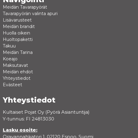
Meidän Tavarapyörät
Tavarapyörän valinta apuri
Lisävarusteet
Meidän brandit
Huolla oikein
Huoltopaketti
Takuu
Meidän Tarina
Koeajo
Maksutavat
Meidän ehdot
Yhteystiedot
Evästeet
Yhteystiedot
Kultaiset Pojat Oy (Pyörä Asiantuntija)
Y-tunnus: FI 24813030
Lasku osoite:
Oravannahkatori 1, 02120 Espoo, Suomi