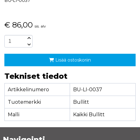
BU-LI-0037
€
86,00
sis. alv
Lisää ostoskoriin
Tekniset tiedot
Artikkelinumero
BU-LI-0037
Tuotemerkki
Bullitt
Malli
Kaikki Bullitt
Navigointi