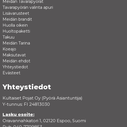
Meidän Tavarapyörät
Tavarapyörän valinta apuri
Lisävarusteet
Meidän brandit
Huolla oikein
Huoltopaketti
Takuu
Meidän Tarina
Koeajo
Maksutavat
Meidän ehdot
Yhteystiedot
Evästeet
Yhteystiedot
Kultaiset Pojat Oy (Pyörä Asiantuntija)
Y-tunnus: FI 24813030
Lasku osoite:
Oravannahkatori 1, 02120 Espoo, Suomi
Puh. 040-7709853