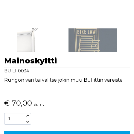
Mainoskyltti
BU-LI-0034
Rungon väri tai valitse jokin muu Bullittin väreistä
€
70,00
sis. alv