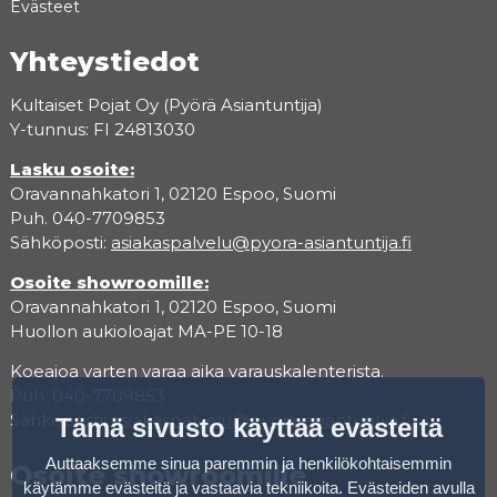
Evästeet
Yhteystiedot
Kultaiset Pojat Oy (Pyörä Asiantuntija)
Y-tunnus: FI 24813030
Lasku osoite:
Oravannahkatori 1, 02120 Espoo, Suomi
Puh. 040-7709853
Sähköposti:
asiakaspalvelu@pyora-asiantuntija.fi
Osoite showroomille:
Oravannahkatori 1, 02120 Espoo, Suomi
Huollon aukioloajat MA-PE 10-18
Koeajoa varten varaa aika varauskalenterista.
Puh. 040-7709853
Sähköposti:
asiakaspalvelu@pyora-asiantuntija.fi
Tämä sivusto käyttää evästeitä
Auttaaksemme sinua paremmin ja henkilökohtaisemmin
Osoite showroomille
käytämme evästeitä ja vastaavia tekniikoita. Evästeiden avulla