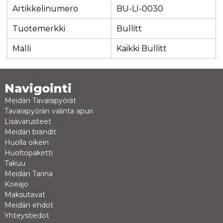
Artikkelinumero
BU-LI-0030
Tuotemerkki
Bullitt
Malli
Kaikki Bullitt
Navigointi
Meidän Tavarapyörät
Tavarapyörän valinta apuri
Lisävarusteet
Meidän brandit
Huolla oikein
Huoltopaketti
Takuu
Meidän Tarina
Koeajo
Maksutavat
Meidän ehdot
Yhteystiedot