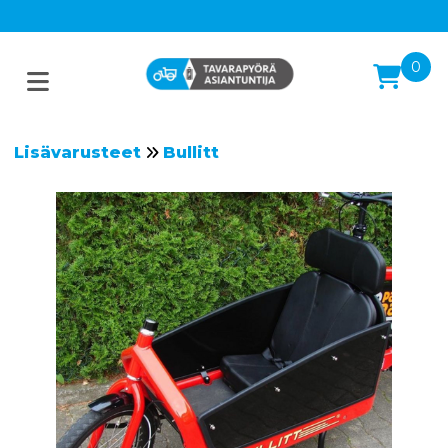
0
Lisävarusteet
Bullitt