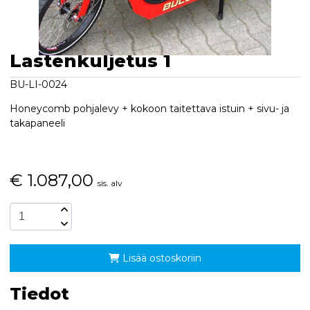
Lastenkuljetus 1
BU-LI-0024
Honeycomb pohjalevy + kokoon taitettava istuin + sivu- ja
takapaneeli
€
1.087,00
sis. alv
Lisää ostoskoriin
Tiedot