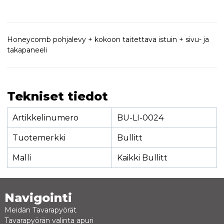
Honeycomb pohjalevy + kokoon taitettava istuin + sivu- ja
takapaneeli
Tekniset tiedot
Artikkelinumero
BU-LI-0024
Tuotemerkki
Bullitt
Malli
Kaikki Bullitt
Navigointi
Meidän Tavarapyörät
Tavarapyörän valinta apuri