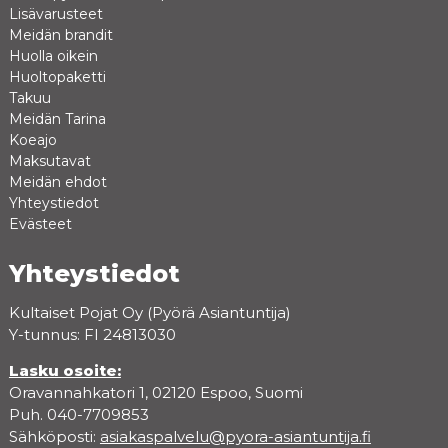
Lisävarusteet
Meidän brandit
Huolla oikein
Huoltopaketti
Takuu
Meidän Tarina
Koeajo
Maksutavat
Meidän ehdot
Yhteystiedot
Evästeet
Yhteystiedot
Kultaiset Pojat Oy (Pyörä Asiantuntija)
Y-tunnus: FI 24813030
Lasku osoite:
Oravannahkatori 1, 02120 Espoo, Suomi
Puh. 040-7709853
Sähköposti:
asiakaspalvelu@pyora-asiantuntija.fi