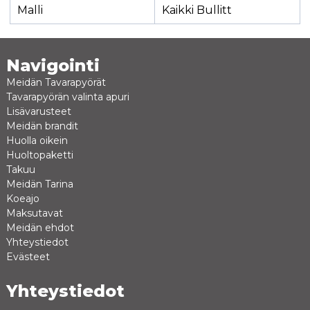
Malli
Kaikki Bullitt
Navigointi
Meidän Tavarapyörät
Tavarapyörän valinta apuri
Lisävarusteet
Meidän brandit
Huolla oikein
Huoltopaketti
Takuu
Meidän Tarina
Koeajo
Maksutavat
Meidän ehdot
Yhteystiedot
Evästeet
Yhteystiedot