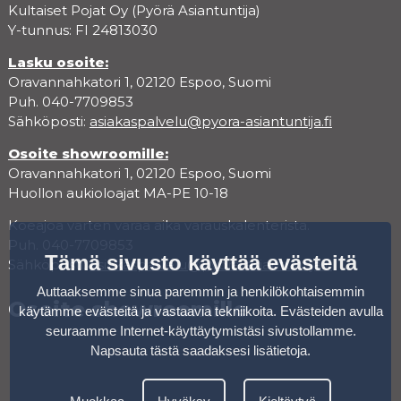
Kultaiset Pojat Oy (Pyörä Asiantuntija)
Y-tunnus: FI 24813030
Lasku osoite:
Oravannahkatori 1, 02120 Espoo, Suomi
Puh. 040-7709853
Sähköposti:
asiakaspalvelu@pyora-asiantuntija.fi
Osoite showroomille:
Oravannahkatori 1, 02120 Espoo, Suomi
Huollon aukioloajat MA-PE 10-18
Koeajoa varten varaa aika varauskalenterista.
Puh. 040-7709853
Tämä sivusto käyttää evästeitä
Sähköposti:
asiakaspalvelu@pyora-asiantuntija.fi
Auttaaksemme sinua paremmin ja henkilökohtaisemmin
Osoite showroomille
käytämme evästeitä ja vastaavia tekniikoita. Evästeiden avulla
seuraamme Internet-käyttäytymistäsi sivustollamme.
Napsauta tästä saadaksesi lisätietoja
.