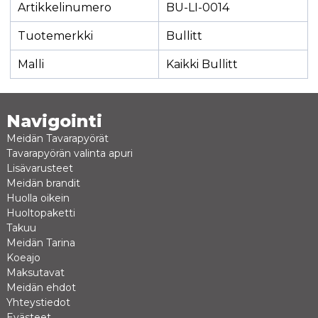
Artikkelinumero
BU-LI-0014
Tuotemerkki
Bullitt
Malli
Kaikki Bullitt
Navigointi
Meidän Tavarapyörät
Tavarapyörän valinta apuri
Lisävarusteet
Meidän brandit
Huolla oikein
Huoltopaketti
Takuu
Meidän Tarina
Koeajo
Maksutavat
Meidän ehdot
Yhteystiedot
Evästeet