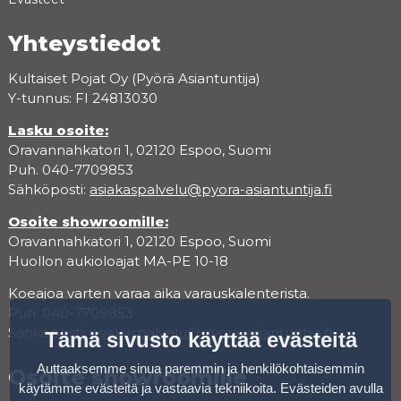
Yhteystiedot
Kultaiset Pojat Oy (Pyörä Asiantuntija)
Y-tunnus: FI 24813030
Lasku osoite:
Oravannahkatori 1, 02120 Espoo, Suomi
Puh. 040-7709853
Sähköposti:
asiakaspalvelu@pyora-asiantuntija.fi
Osoite showroomille:
Oravannahkatori 1, 02120 Espoo, Suomi
Huollon aukioloajat MA-PE 10-18
Koeajoa varten varaa aika varauskalenterista.
Puh. 040-7709853
Sähköposti:
asiakaspalvelu@pyora-asiantuntija.fi
Tämä sivusto käyttää evästeitä
Auttaaksemme sinua paremmin ja henkilökohtaisemmin
Osoite showroomille
käytämme evästeitä ja vastaavia tekniikoita. Evästeiden avulla