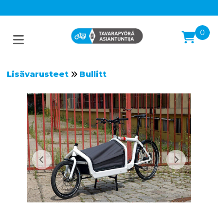
0
Lisävarusteet
Bullitt