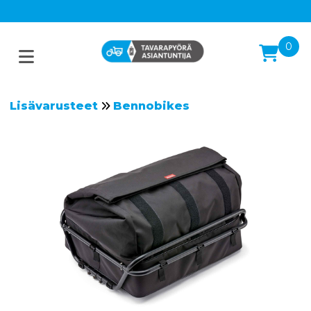
0
Lisävarusteet
Bennobikes