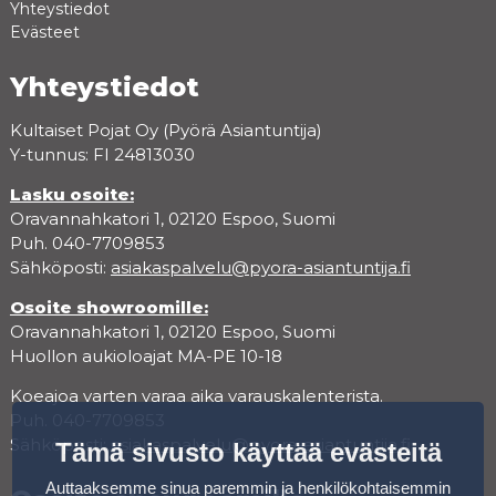
Yhteystiedot
Evästeet
Yhteystiedot
Kultaiset Pojat Oy (Pyörä Asiantuntija)
Y-tunnus: FI 24813030
Lasku osoite:
Oravannahkatori 1, 02120 Espoo, Suomi
Puh. 040-7709853
Sähköposti:
asiakaspalvelu@pyora-asiantuntija.fi
Osoite showroomille:
Oravannahkatori 1, 02120 Espoo, Suomi
Huollon aukioloajat MA-PE 10-18
Koeajoa varten varaa aika varauskalenterista.
Puh. 040-7709853
Sähköposti:
asiakaspalvelu@pyora-asiantuntija.fi
Tämä sivusto käyttää evästeitä
Auttaaksemme sinua paremmin ja henkilökohtaisemmin