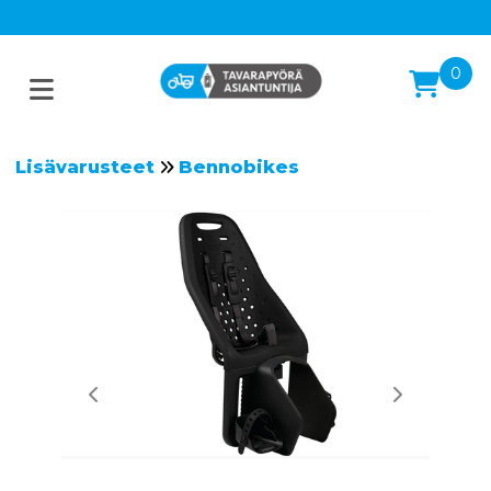
0
Lisävarusteet
Bennobikes