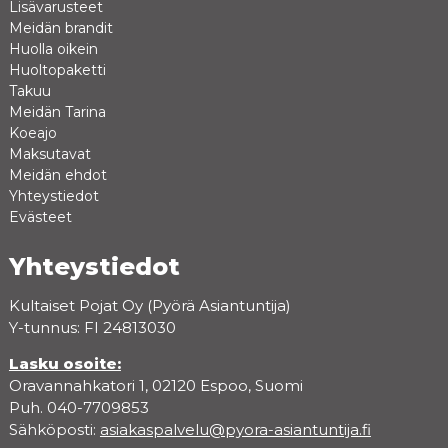
Lisävarusteet
Meidän brandit
Huolla oikein
Huoltopaketti
Takuu
Meidän Tarina
Koeajo
Maksutavat
Meidän ehdot
Yhteystiedot
Evästeet
Yhteystiedot
Kultaiset Pojat Oy (Pyörä Asiantuntija)
Y-tunnus: FI 24813030
Lasku osoite:
Oravannahkatori 1, 02120 Espoo, Suomi
Puh. 040-7709853
Sähköposti:
asiakaspalvelu@pyora-asiantuntija.fi