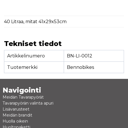
40 Litraa, mitat 41x29x53cm
Tekniset tiedot
Artikkelinumero
BN-LI-0012
Tuotemerkki
Bennobikes
Navigointi
Meidän Tavarapyörät
Tavarapyörän valinta apuri
Lisävarusteet
Meidän brandit
Huolla oikein
Huoltopaketti