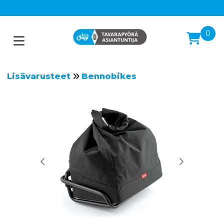
0
Lisävarusteet
Bennobikes