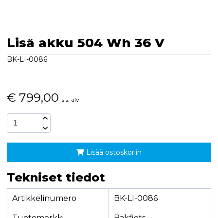
Lisä akku 504 Wh 36 V
BK-LI-0086
€
799,00
sis. alv
Lisää ostoskoriin
Tekniset tiedot
Artikkelinumero
BK-LI-0086
Tuotemerkki
Bakfiets