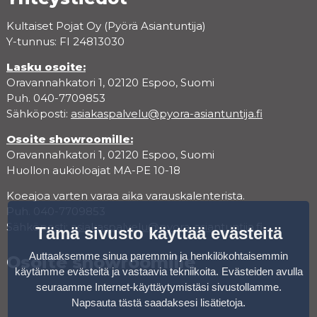
Kultaiset Pojat Oy (Pyörä Asiantuntija)
Y-tunnus: FI 24813030
Lasku osoite:
Oravannahkatori 1, 02120 Espoo, Suomi
Puh. 040-7709853
Sähköposti:
asiakaspalvelu@pyora-asiantuntija.fi
Osoite showroomille:
Oravannahkatori 1, 02120 Espoo, Suomi
Huollon aukioloajat MA-PE 10-18
Koeajoa varten varaa aika varauskalenterista.
Puh. 040-7709853
Sähköposti:
asiakaspalvelu@pyora-asiantuntija.fi
Tämä sivusto käyttää evästeitä
Auttaaksemme sinua paremmin ja henkilökohtaisemmin
Osoite showroomille
käytämme evästeitä ja vastaavia tekniikoita. Evästeiden avulla
seuraamme Internet-käyttäytymistäsi sivustollamme.
Napsauta tästä saadaksesi lisätietoja
.