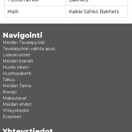
Malli
Kaikki Sähkö Bakfiets
Navigointi
Meidän Tavarapyörät
Tavarapyörän valinta apuri
Lisävarusteet
Meidän brandit
Huolla oikein
Huoltopaketti
Takuu
Meidän Tarina
Koeajo
Maksutavat
Meidän ehdot
Yhteystiedot
Evästeet
Yhteystiedot