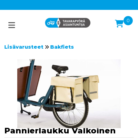
0
Lisävarusteet
Bakfiets
Pannierlaukku Valkoinen