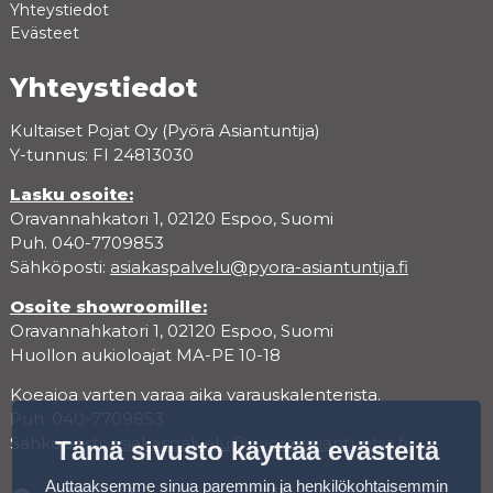
Yhteystiedot
Evästeet
Yhteystiedot
Kultaiset Pojat Oy (Pyörä Asiantuntija)
Y-tunnus: FI 24813030
Lasku osoite:
Oravannahkatori 1, 02120 Espoo, Suomi
Puh. 040-7709853
Sähköposti:
asiakaspalvelu@pyora-asiantuntija.fi
Osoite showroomille:
Oravannahkatori 1, 02120 Espoo, Suomi
Huollon aukioloajat MA-PE 10-18
Koeajoa varten varaa aika varauskalenterista.
Puh. 040-7709853
Sähköposti:
asiakaspalvelu@pyora-asiantuntija.fi
Tämä sivusto käyttää evästeitä
Auttaaksemme sinua paremmin ja henkilökohtaisemmin