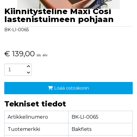
Kiinnitysteline Maxi Cosi
lastenistuimeen pohjaan
BK-LI-0065
€
139,00
sis. alv
Lisää ostoskoriin
Tekniset tiedot
Artikkelinumero
BK-LI-0065
Tuotemerkki
Bakfiets