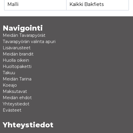
Malli
Kaikki Bakfiets
Navigointi
Meidän Tavarapyörät
Tavarapyörän valinta apuri
Lisävarusteet
Meidän brandit
Huolla oikein
Huoltopaketti
Takuu
Meidän Tarina
Koeajo
Maksutavat
Meidän ehdot
Yhteystiedot
Evästeet
Yhteystiedot