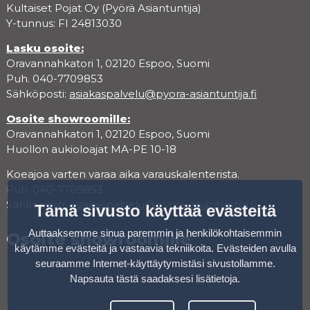
Kultaiset Pojat Oy (Pyörä Asiantuntija)
Y-tunnus: FI 24813030
Lasku osoite:
Oravannahkatori 1, 02120 Espoo, Suomi
Puh. 040-7709853
Sähköposti:
asiakaspalvelu@pyora-asiantuntija.fi
Osoite showroomille:
Oravannahkatori 1, 02120 Espoo, Suomi
Huollon aukioloajat MA-PE 10-18
Koeajoa varten varaa aika varauskalenterista.
Puh. 040-7709853
Sähköposti:
asiakaspalvelu@pyora-asiantuntija.fi
Tämä sivusto käyttää evästeitä
Auttaaksemme sinua paremmin ja henkilökohtaisemmin
Osoite showroomille
käytämme evästeitä ja vastaavia tekniikoita. Evästeiden avulla
seuraamme Internet-käyttäytymistäsi sivustollamme.
Napsauta tästä saadaksesi lisätietoja
.