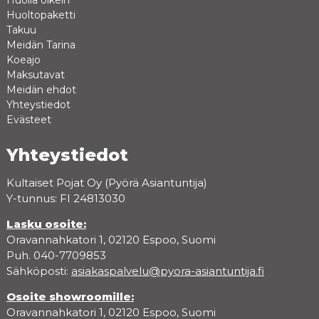
Huolla oikein
Huoltopaketti
Takuu
Meidän Tarina
Koeajo
Maksutavat
Meidän ehdot
Yhteystiedot
Evästeet
Yhteystiedot
Kultaiset Pojat Oy (Pyörä Asiantuntija)
Y-tunnus: FI 24813030
Lasku osoite:
Oravannahkatori 1, 02120 Espoo, Suomi
Puh. 040-7709853
Sähköposti:
asiakaspalvelu@pyora-asiantuntija.fi
Osoite showroomille:
Oravannahkatori 1, 02120 Espoo, Suomi