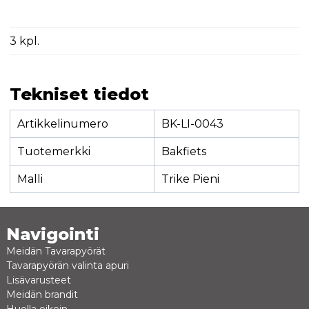
3 kpl.
Tekniset tiedot
Artikkelinumero
BK-LI-0043
Tuotemerkki
Bakfiets
Malli
Trike Pieni
Navigointi
Meidän Tavarapyörät
Tavarapyörän valinta apuri
Lisävarusteet
Meidän brandit