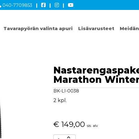
040-7709853
|
|
|
Tavarapyörän valinta apuri
Lisävarusteet
Meidän
Nastarengaspake
Marathon Winter
BK-LI-0038
2 kpl.
€
149,00
sis. alv