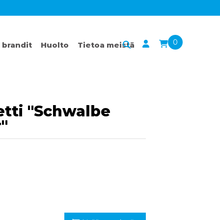
0
 brandit
Huolto
Tietoa meistä
tti "Schwalbe
"