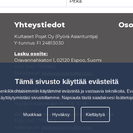
Pitkä
Yhteystiedot
Oso
Kultaiset Pojat Oy (Pyörä Asiantuntija)
Y-tunnus: FI 24813030
Lasku osoite:
Oravannahkatori 1, 02120 Espoo, Suomi
Puh. 040-7709853
Sähköposti:
asiakaspalvelu@pyora-
asiantuntija.fi
Tämä sivusto käyttää evästeitä
Osoite showroomille:
kilökohtaisemmin käytämme evästeitä ja vastaavia tekniikoita. Ev
Oravannahkatori 1, 02120 Espoo, Suomi
käyttäytymistäsi sivustollamme.
Napsauta tästä saadaksesi lisätietoj
Huollon aukioloajat MA-PE 10-18
Koeajoa varten varaa aika varauskalenterista.
Muokkaa
Hyväksy
Kieltäytyä
Puh. 040-7709853
Sähköposti:
asiakaspalvelu@pyora-