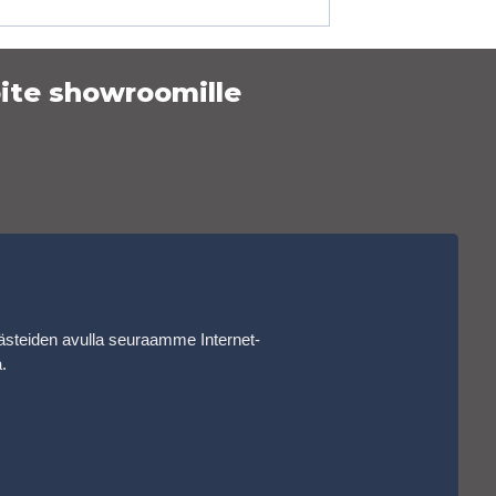
ite showroomille
ästeiden avulla seuraamme Internet-
a
.