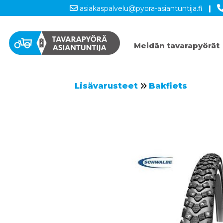
asiakaspalvelu@pyora-asiantuntija.fi
|
Meidän tavarapyörät
Lisävarusteet
Bakfiets