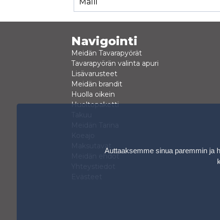
Malli
Navigointi
Meidän Tavarapyörät
Tavarapyörän valinta apuri
Lisävarusteet
Meidän brandit
Huolla oikein
Huoltopaketti
Takuu
Meidän Tarina
Koeajo
Maksutavat
Auttaaksemme sinua paremmin ja hen
Meidän ehdot
Yhteystiedot
Evästeet