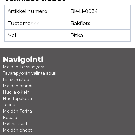
Artikkelinumero
BK-LI-0034
Tuotemerkki
Bakfiets
Malli
Pitkä
Navigointi
Meidän Tavarapyörät
Tavarapyörän valinta apuri
Lisävarusteet
Meidän brandit
Huolla oikein
Huoltopaketti
Takuu
Meidän Tarina
Koeajo
Maksutavat
Meidän ehdot