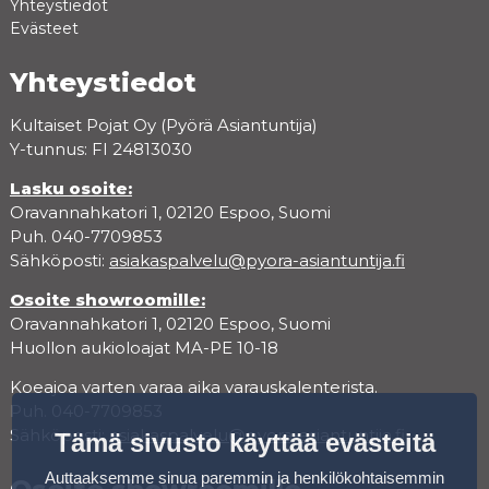
Yhteystiedot
Evästeet
Yhteystiedot
Kultaiset Pojat Oy (Pyörä Asiantuntija)
Y-tunnus: FI 24813030
Lasku osoite:
Oravannahkatori 1, 02120 Espoo, Suomi
Puh. 040-7709853
Sähköposti:
asiakaspalvelu@pyora-asiantuntija.fi
Osoite showroomille:
Oravannahkatori 1, 02120 Espoo, Suomi
Huollon aukioloajat MA-PE 10-18
Koeajoa varten varaa aika varauskalenterista.
Puh. 040-7709853
Sähköposti:
asiakaspalvelu@pyora-asiantuntija.fi
Tämä sivusto käyttää evästeitä
Auttaaksemme sinua paremmin ja henkilökohtaisemmin