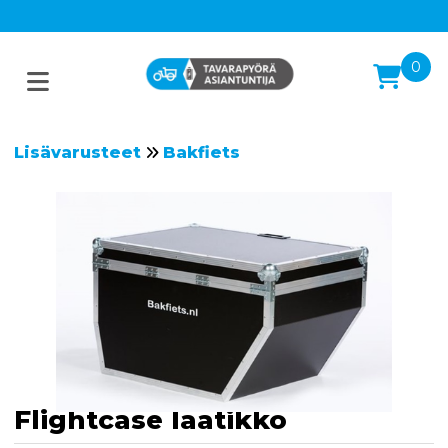
0
Lisävarusteet
Bakfiets
Flightcase laatikko