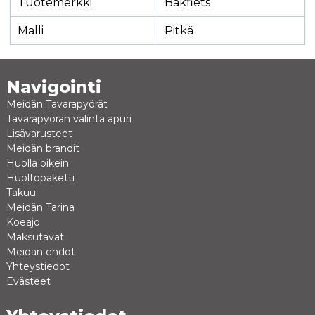
Tuotemerkki
Bakfiets
Malli
Pitkä
Navigointi
Meidän Tavarapyörät
Tavarapyörän valinta apuri
Lisävarusteet
Meidän brandit
Huolla oikein
Huoltopaketti
Takuu
Meidän Tarina
Koeajo
Maksutavat
Meidän ehdot
Yhteystiedot
Evästeet