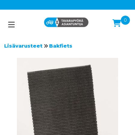
0
Lisävarusteet
Bakfiets