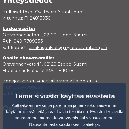
Yhteystiedot
Kultaiset Pojat Oy (Pyörä Asiantuntija)
Y-tunnus: FI 24813030
Lasku osoite:
Oravannahkatori 1, 02120 Espoo, Suomi
Puh. 040-7709853
Sähköposti:
asiakaspalvelu@pyora-asiantuntija.fi
Osoite showroomille:
Oravannahkatori 1, 02120 Espoo, Suomi
Huollon aukioloajat MA-PE 10-18
Koeajoa varten varaa aika varauskalenterista.
Puh. 040-7709853
Sähköposti:
asiakaspalvelu@pyora-asiantuntija.fi
Tämä sivusto käyttää evästeitä
Auttaaksemme sinua paremmin ja henkilökohtaisemmin
Osoite showroomille
käytämme evästeitä ja vastaavia tekniikoita. Evästeiden avulla
seuraamme Internet-käyttäytymistäsi sivustollamme.
Napsauta tästä saadaksesi lisätietoja
.