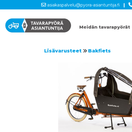
asiakaspalvelu@pyora-asiantuntija.fi
|
Meidän tavarapyörät
Lisävarusteet
Bakfiets