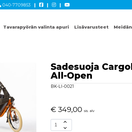
040-7709853
|
|
|
Tavarapyörän valinta apuri
Lisävarusteet
Meidän
Sadesuoja Cargo
All-Open
BK-LI-0021
€
349,00
sis. alv