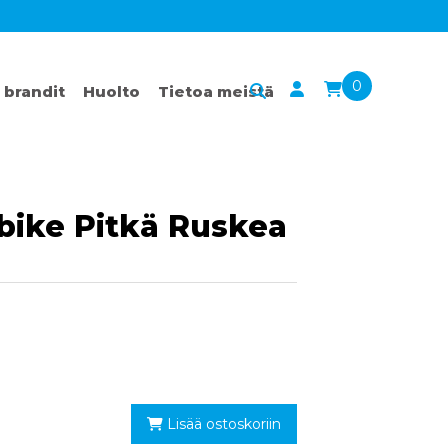
0
 brandit
Huolto
Tietoa meistä
bike Pitkä Ruskea
Lisää ostoskoriin