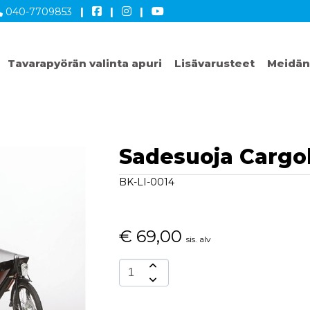
040-7709853
|
|
|
Tavarapyörän valinta apuri
Lisävarusteet
Meidän
Sadesuoja Cargo
BK-LI-0014
€
69,00
sis. alv