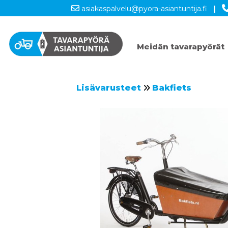
asiakaspalvelu@pyora-asiantuntija.fi
|
Meidän tavarapyörät
Lisävarusteet
Bakfiets