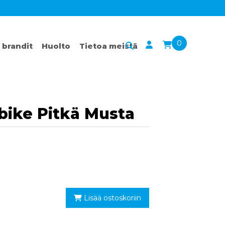
0
 brandit
Huolto
Tietoa meistä
bike Pitkä Musta
Lisää ostoskoriin