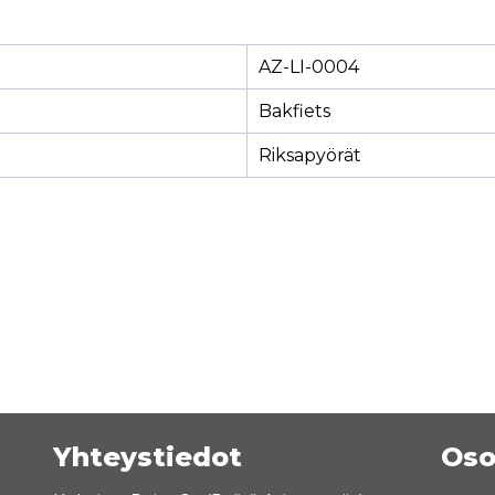
AZ-LI-0004
Bakfiets
Riksapyörät
Yhteystiedot
Oso