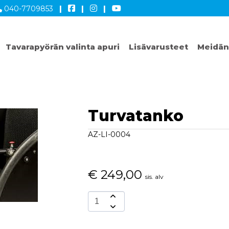
040-7709853
|
|
|
Tavarapyörän valinta apuri
Lisävarusteet
Meidän
Turvatanko
AZ-LI-0004
€
249,00
sis. alv