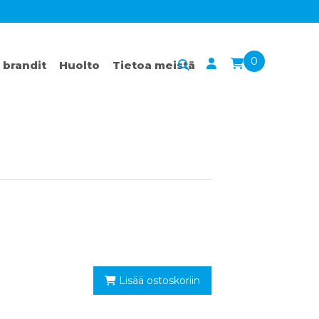
0
 brandit
Huolto
Tietoa meistä
Lisää ostoskoriin