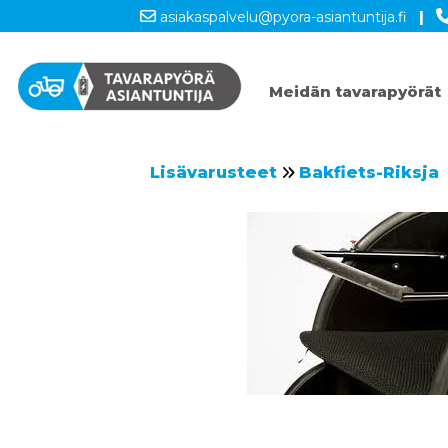
asiakaspalvelu@pyora-asiantuntija.fi
|
Meidän tavarapyörät
Lisävarusteet
Bakfiets-Riksja